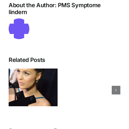
About the Author:
PMS Symptome
lindern
n
:
Related Posts
-
PMS
Symptome
Test
und
Post
Aggression
t