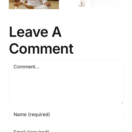
a
im Test
Wärmebeha
Leave A
Comment
Comment