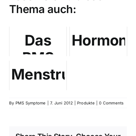
Thema auch:
Das
Hormont
PMS
Menstruationssc
Buch
-
von Dr.
Wärmebehandlun
By
Andrea
PMS Symptome
|
7. Juni 2012
|
Produkte
|
0 Comments
Flemmer