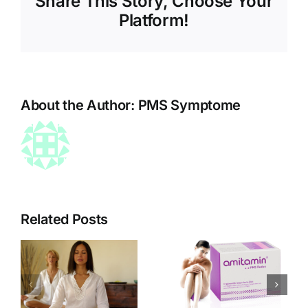
Share This Story, Choose Your
Platform!
About the Author:
PMS Symptome
Related Posts
amitamin
Menstruati
PMS Redux
–