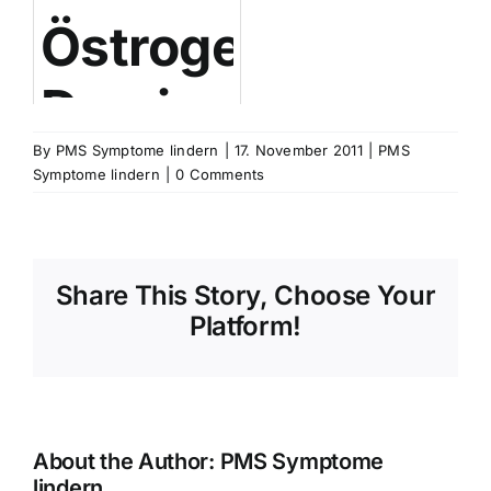
Östrogen-
PMS
PMS
Dominanz
Sympto
als
By
PMS Symptome lindern
|
17. November 2011
|
PMS
Symptome lindern
|
0 Comments
Ursache
von
Share This Story, Choose Your
Platform!
PMS
About the Author:
PMS Symptome
lindern