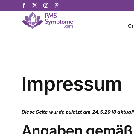
Skip
Facebook
X
Instagram
Pinterest
to
content
Gr
Impressum
Diese Seite wurde zuletzt am 24.5.2018 aktual
Angaben gemäß 