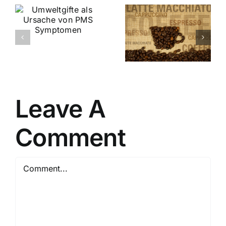
PMS
te
Symptome:
PMS
Der
Symptome
Einfluss
und
von
en
Rauchen
Alkohol
und Koffein
Leave A
Comment
Comment