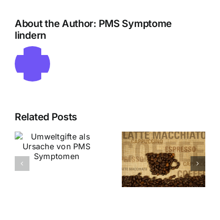
und
Körper
About the Author:
PMS Symptome
Koffein
und
lindern
Psyche
Related Posts
PMS
te
Symptome:
PMS
Der
Symptome
Einfluss
und
von
en
Rauchen
Alkohol
und Koffein