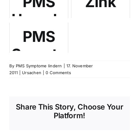
PMS
Zink
Ursache
gegen
PMS
Pilzinfektionen
PMS:
Symptome:
Meta-
Der
By
PMS Symptome lindern
|
17. November
Analyse
2011
|
Ursachen
|
0 Comments
Einfluss
bestätigt
von
Wirkung
Share This Story, Choose Your
Platform!
Alkohol
auf