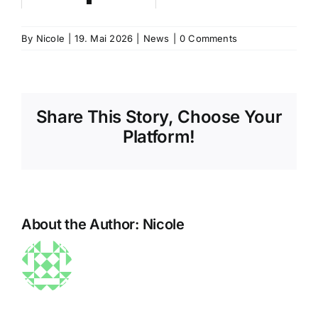
als
Schwedische
Network
Frühwarnsystem:
By
Mega-
Nicole
|
19. Mai 2026
|
News
|
0 Comments
Meta-
Koreanische
Studie
Analyse
Share This Story, Choose Your
Mega-
zeigt –
zeigt
Platform!
Studie
PMS
Akupunk
zeigt
und
und
About the Author:
Nicole
verdoppeltes
psychiatrische
Ohrakup
Risiko
Die sanfte
Erkrankungen
als
Kraft des
Sarah