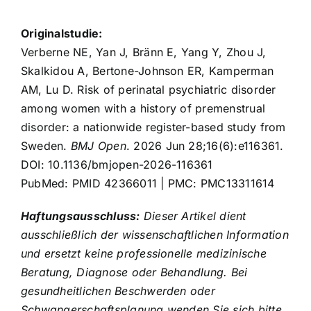
Originalstudie:
Verberne NE, Yan J, Bränn E, Yang Y, Zhou J,
Skalkidou A, Bertone-Johnson ER, Kamperman
AM, Lu D. Risk of perinatal psychiatric disorder
among women with a history of premenstrual
disorder: a nationwide register-based study from
Sweden.
BMJ Open
. 2026 Jun 28;16(6):e116361.
DOI:
10.1136/bmjopen-2026-116361
PubMed:
PMID 42366011
| PMC:
PMC13311614
Haftungsausschluss:
Dieser Artikel dient
ausschließlich der wissenschaftlichen Information
und ersetzt keine professionelle medizinische
Beratung, Diagnose oder Behandlung. Bei
gesundheitlichen Beschwerden oder
Schwangerschaftsplanung wenden Sie sich bitte