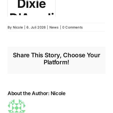
Dixie
innere
PMS:
D'Amelio
Taktgeber:
Chinesis
und
By
Türkische
Nicole
|
6. Juli 2026
|
News
|
0 Comments
fMRI-
PMDD:
Studie
Studie
Share This Story, Choose Your
Wenn
zeigt
zeigt,
Platform!
jeder
Zusammenhang
wie
Monat
zwischen
schlecht
About the Author:
Nicole
zur
Zirkadian-
Schlaf