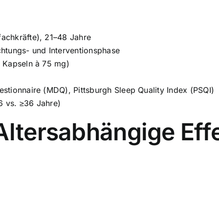
achkräfte), 21–48 Jahre
htungs- und Interventionsphase
i Kapseln à 75 mg)
stionnaire (MDQ), Pittsburgh Sleep Quality Index (PSQI)
6 vs. ≥36 Jahre)
Altersabhängige Eff