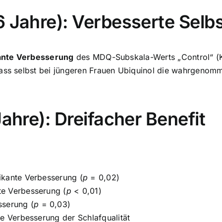
 Jahre): Verbesserte Selbs
kante Verbesserung
des MDQ-Subskala-Werts „Control“ (K
dass selbst bei jüngeren Frauen Ubiquinol die wahrgenom
Jahre): Dreifacher Benefit
ikante Verbesserung (
p
= 0,02)
te Verbesserung (
p
< 0,01)
sserung (
p
= 0,03)
te Verbesserung der Schlafqualität