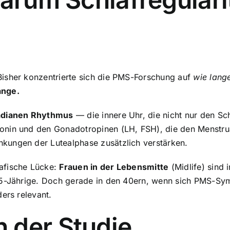
Bisher konzentrierte sich die PMS-Forschung auf
wie lang
ange.
adianen Rhythmus
— die innere Uhr, die nicht nur den Sc
nin und den Gonadotropinen (LH, FSH), die den Menstrua
kungen der Lutealphase zusätzlich verstärken.
afische Lücke:
Frauen in der Lebensmitte
(Midlife) sind 
–25-Jährige. Doch gerade in den 40ern, wenn sich PMS-
ers relevant.
 der Studie