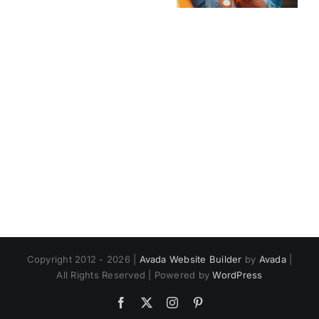
PMS-
die
Wassereinlagerungen
Lebensquali
und
Müdigkeit
Copyright 2012 - 2026 |
Avada Website Builder
by
Avada
|
All Rights Reserved | Powered by
WordPress
Facebook
X
Instagram
Pinterest