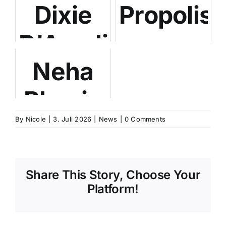
Dixie
Propolis
D'Amelio
gegen
Neha
und
PMS:
Bhasin
PMDD:
Iranische
und
By
Nicole
Wenn
|
3. Juli 2026
|
News
Doppelbl
|
0 Comments
PMDD:
jeder
zeigt
Share This Story, Choose Your
Wenn
Monat
78,9 %
Platform!
Medikamente
zur
Symptom