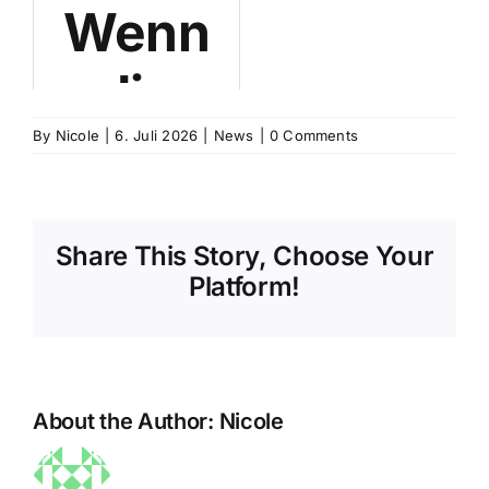
Wenn
Mineral:
gegen
die
Wie
PMS:
Vergangenheit
By
Magnesium
Nicole
|
6. Juli 2026
|
News
Türkisch
|
0 Comments
den
prämenstruelle
RCT-
Share This Story, Choose Your
Zyklus
Beschwerden
Studie
Platform!
bestimmt:
lindert
zeigt
Iranische
– Die
signifika
About the Author:
Nicole
Studie
klassische
Symptom