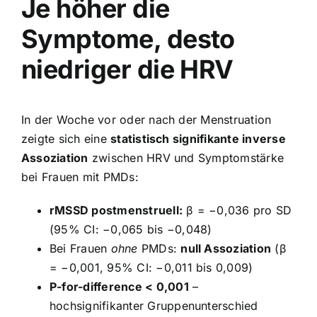
Je höher die
Symptome, desto
niedriger die HRV
In der Woche vor oder nach der Menstruation
zeigte sich eine
statistisch signifikante inverse
Assoziation
zwischen HRV und Symptomstärke
bei Frauen mit PMDs:
rMSSD postmenstruell:
β = −0,036 pro SD
(95% CI: −0,065 bis −0,048)
Bei Frauen
ohne
PMDs:
null Assoziation
(β
= −0,001, 95% CI: −0,011 bis 0,009)
P-for-difference < 0,001
–
hochsignifikanter Gruppenunterschied