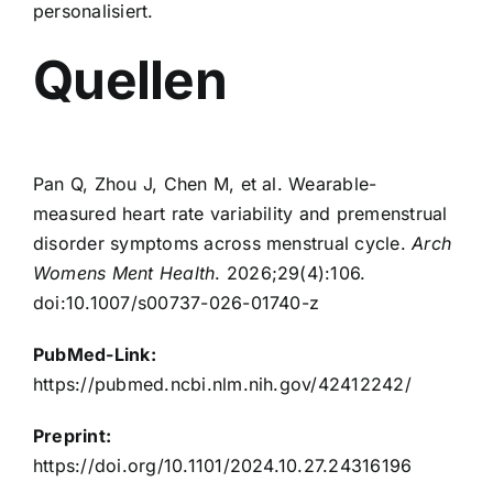
personalisiert.
Quellen
Pan Q, Zhou J, Chen M, et al. Wearable-
measured heart rate variability and premenstrual
disorder symptoms across menstrual cycle.
Arch
Womens Ment Health
. 2026;29(4):106.
doi:10.1007/s00737-026-01740-z
PubMed-Link:
https://pubmed.ncbi.nlm.nih.gov/42412242/
Preprint:
https://doi.org/10.1101/2024.10.27.24316196