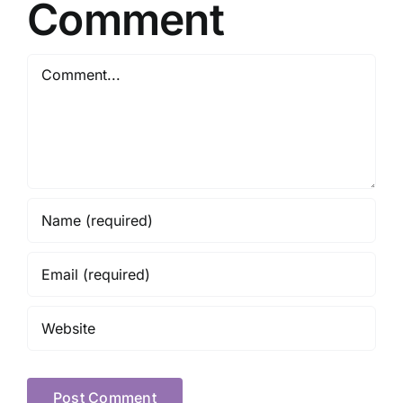
Comment
Jugendlichen
heilen kann
signifikant
Comment