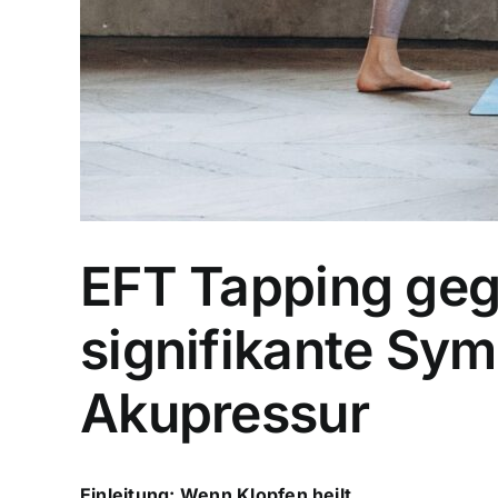
EFT Tapping geg
signifikante Sy
Akupressur
Einleitung: Wenn Klopfen heilt