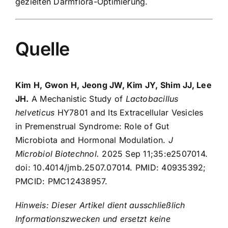
gezielten Darmflora-Optimierung.
Quelle
Kim H, Gwon H, Jeong JW, Kim JY, Shim JJ, Lee
JH.
A Mechanistic Study of
Lactobacillus
helveticus
HY7801 and Its Extracellular Vesicles
in Premenstrual Syndrome: Role of Gut
Microbiota and Hormonal Modulation.
J
Microbiol Biotechnol.
2025 Sep 11;35:e2507014.
doi:
10.4014/jmb.2507.07014
. PMID:
40935392
;
PMCID: PMC12438957.
Hinweis: Dieser Artikel dient ausschließlich
Informationszwecken und ersetzt keine