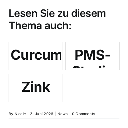
Lesen Sie zu diesem
Thema auch:
Curcumin
PMS-
gegen
Studie
Zink
PMS
zu
gegen
und
Stimmun
PMS:
By
Regelschmerzen:
Nicole
|
3. Juni 2026
|
News
und die
|
0 Comments