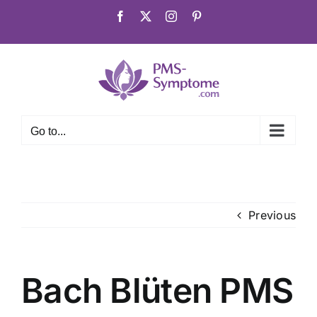
Skip
Facebook
X
Instagram
Pinterest
to
content
Go to...
Previous
Bach Blüten PMS