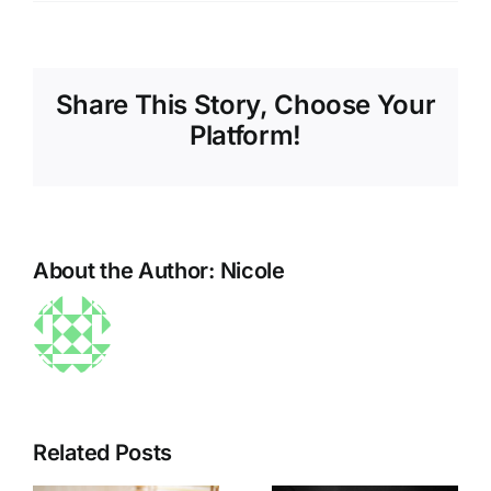
Share This Story, Choose Your
Platform!
About the Author:
Nicole
Die sanfte
Kraft des
Sarah
Yoga:
Silverman
Related Posts
Indische
und PMDD:
RCT-Studie
Wie die