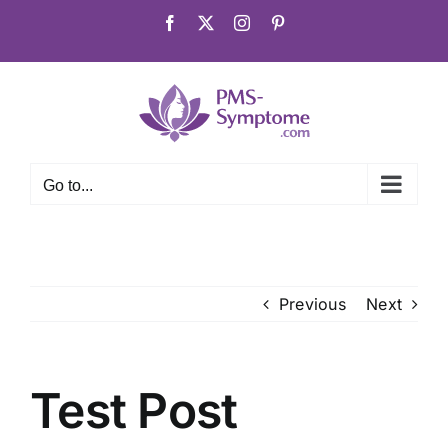
Skip
Facebook
X
Instagram
Pinterest
to
content
Go to...
Previous
Next
Test Post