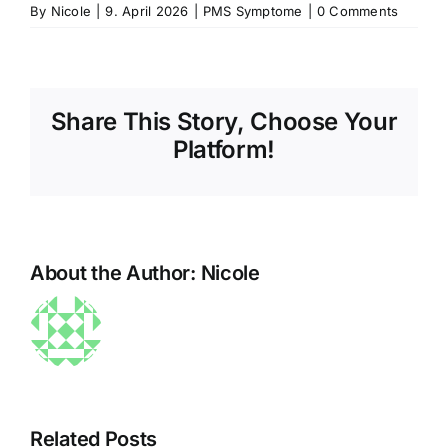
PMS
By
Nicole
|
9. April 2026
|
PMS Symptome
Migräne
|
0 Comments
Syndrom:
Share This Story, Choose Your
Weinen,
Platform!
Traurigkeit,
Depressionen
About the Author:
Nicole
Related Posts