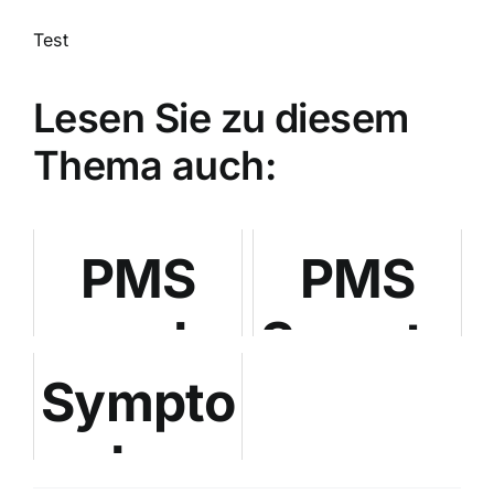
Test
Lesen Sie zu diesem
Thema auch:
PMS
PMS
und
Symptom
Symptome
Menstruation
Kopfsch
des
und