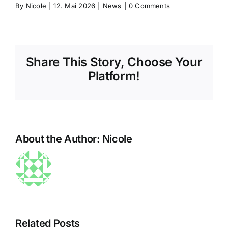
Kraft
By
Doppelblindstudi
Nicole
|
12. Mai 2026
|
News
|
0 Comments
RCT-
des
zeigt –
Studie
Share This Story, Choose Your
Yoga:
Gamma-
zeigt
Platform!
Indische
Tocopherol
signifika
RCT-
lindert
Symptom
About the Author:
Nicole
Studie
PMS-
und
zeigt –
Die sanfte
Wassereinl...
Stressab
Kraft des
Sarah
12
Yoga:
Silverman
durch
Related Posts
Indische
und PMDD: