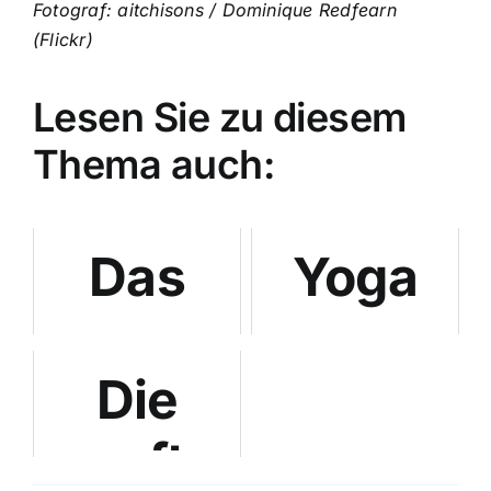
Fotograf: aitchisons / Dominique Redfearn
(Flickr)
Lesen Sie zu diesem
Thema auch:
Das
Yoga
vergessene
gegen
Die
Vitamin:
PMS:
sanfte
Japanische
Türkisch